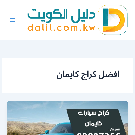
خطي
لى
لمحتوى
افضل كراج كايمان