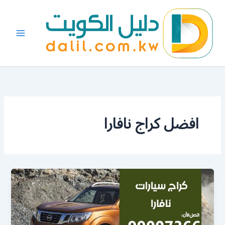
خطي
لى
لمحتوى
افضل كراج نافارا