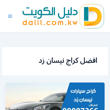
خطي
لى
لمحتوى
افضل كراج نيسان زد