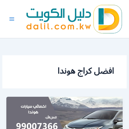
خطي
لى
لمحتوى
افضل كراج هوندا