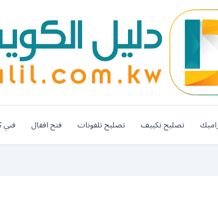
اميك
تصليح تكييف
تصليح تلفونات
فتح اقفال
فني ك