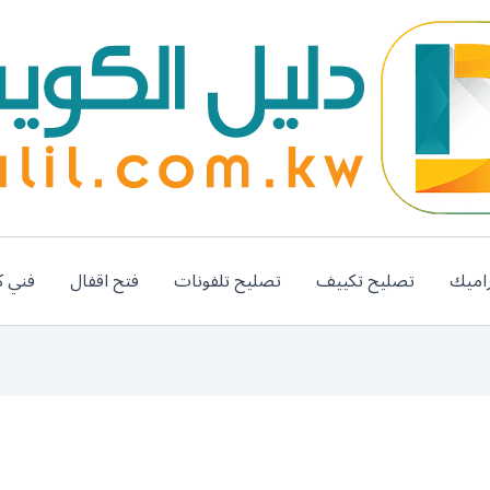
اميك
تصليح تكييف
تصليح تلفونات
فتح اقفال
فني ك