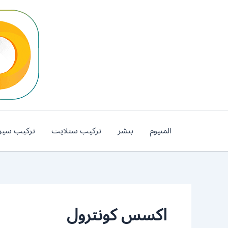
خطي
لى
لمحتوى
المنيوم
بنشر
تركيب ستلايت
تركيب سير
اكسس كونترول