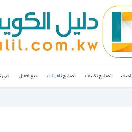
اميك
تصليح تكييف
تصليح تلفونات
فتح اقفال
فني ك