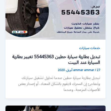
خدمات سيارات
تبديل بطارية سيارة حطين 55445363 تغيير بطارية
السيارة عند البيت
27 أبريل، 2020
/
ammar ammar
تبديل بطارية سيارة حطين عندما تحاول تشغيل سيارتك
وتتفاجئ إن المحرك لايقوم بالشكل المعتاد، أو إصدار بعض
الأصوات المزعجة، وعندما