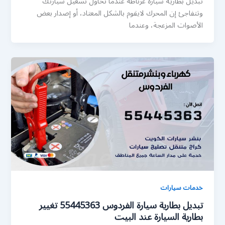
تبديل بطارية سيارة غرناطة عندما تحاول تشغيل سيارتك
وتتفاجئ إن المحرك لايقوم بالشكل المعتاد، أو إصدار بعض
الأصوات المزعجة، وعندما
خدمات سيارات
تبديل بطارية سيارة الفردوس 55445363 تغيير
بطارية السيارة عند البيت