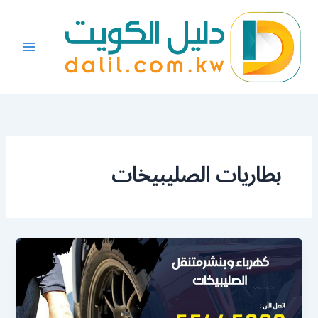
خطي
لى
لمحتوى
بطاريات الصليبيخات