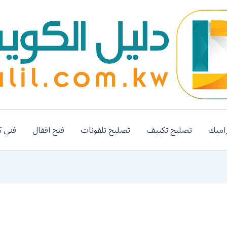
اميك
تصليح تكييف
تصليح تلفونات
فتح اقفال
فني ك