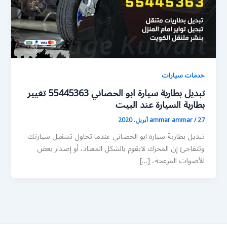
خدمات سيارات
تبديل بطارية سيارة ابو الحصاني 55445363 تغيير
بطارية السيارة عند البيت
27 أبريل، 2020
/
ammar ammar
تبديل بطارية سيارة ابو الحصاني عندما تحاول تشغيل سيارتك
وتتفاجئ إن المحرك لايقوم بالشكل المعتاد، أو إصدار بعض
الأصوات المزعجة، […]