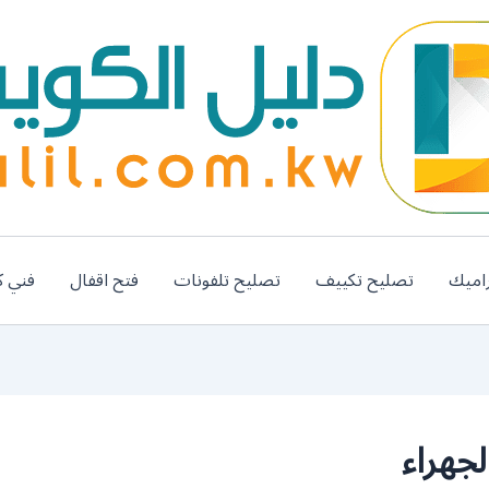
اميك
تصليح تكييف
تصليح تلفونات
فتح اقفال
فني ك
جهراء