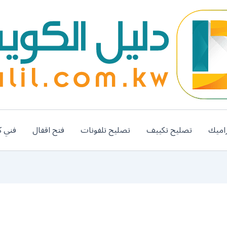
اميك
تصليح تكييف
تصليح تلفونات
فتح اقفال
فني ك