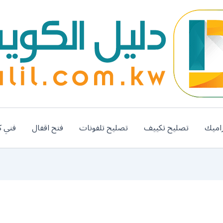
اميك
تصليح تكييف
تصليح تلفونات
فتح اقفال
فني ك