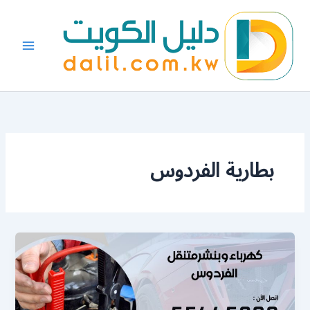
خطي
لى
لمحتوى
بطارية الفردوس