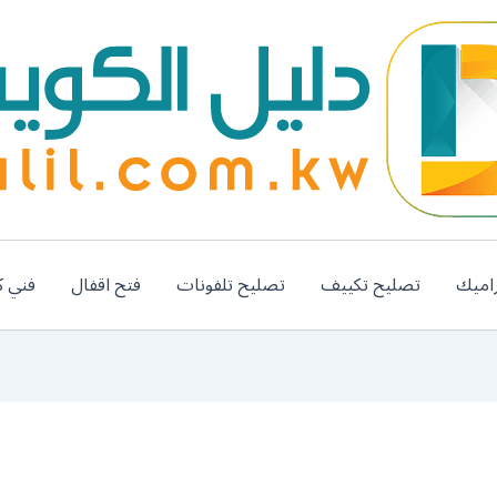
اميك
تصليح تكييف
تصليح تلفونات
فتح اقفال
فني ك