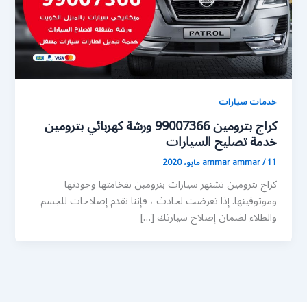
خدمات سيارات
كراج بترومين 99007366 ورشة كهربائي بترومين
خدمة تصليح السيارات
11 مايو، 2020
/
ammar ammar
كراج بترومين تشتهر سيارات بترومين بفخامتها وجودتها
وموثوقيتها. إذا تعرضت لحادث ، فإننا نقدم إصلاحات للجسم
والطلاء لضمان إصلاح سيارتك […]