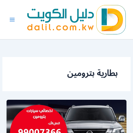
خطي
لى
لمحتوى
بطارية بترومين