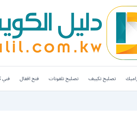
اميك
تصليح تكييف
تصليح تلفونات
فتح اقفال
فني ك