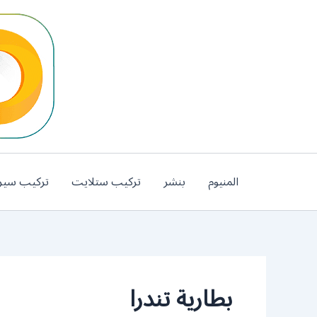
خطي
لى
لمحتوى
المنيوم
بنشر
تركيب ستلايت
تركيب سير
بطارية تندرا