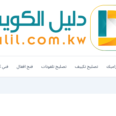
اميك
تصليح تكييف
تصليح تلفونات
فتح اقفال
فني ك