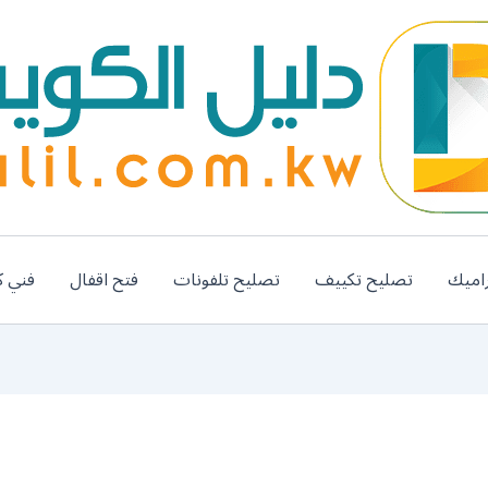
اميك
تصليح تكييف
تصليح تلفونات
فتح اقفال
فني ك