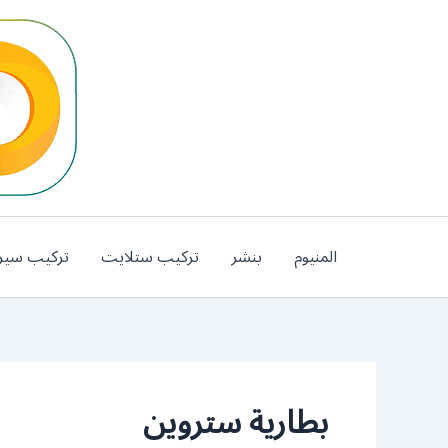
خطي
لى
لمحتوى
المنيوم
بنشر
تركيب ستلايت
تركيب سير
بطارية ستروين