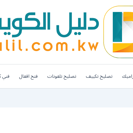
اميك
تصليح تكييف
تصليح تلفونات
فتح اقفال
فني ك