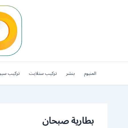
خطي
لى
لمحتوى
المنيوم
بنشر
تركيب ستلايت
تركيب سير
بطارية صبحان