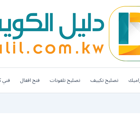
اميك
تصليح تكييف
تصليح تلفونات
فتح اقفال
فني ك