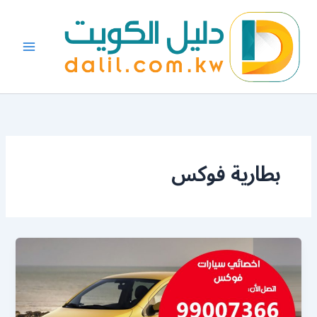
خطي
لى
لمحتوى
بطارية فوكس