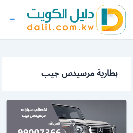
خطي
لى
لمحتوى
بطارية مرسيدس جيب