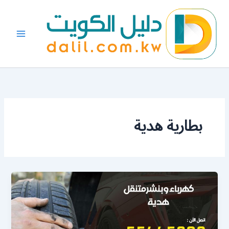
خطي
لى
لمحتوى
بطارية هدية