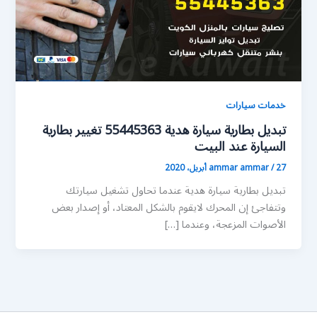
خدمات سيارات
تبديل بطارية سيارة هدية 55445363 تغيير بطارية
السيارة عند البيت
27 أبريل، 2020
/
ammar ammar
تبديل بطارية سيارة هدية عندما تحاول تشغيل سيارتك
وتتفاجئ إن المحرك لايقوم بالشكل المعتاد، أو إصدار بعض
الأصوات المزعجة، وعندما […]