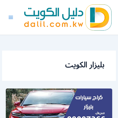
خطي
لى
لمحتوى
بليزار الكويت