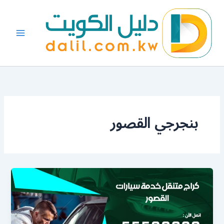
خطي
لى
لمحتوى
بنجرجي القصور