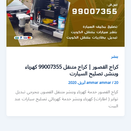
بنشر
كراج القصور | كراج متنقل 99007355 كهرباء
وبنشر, تصليح السيارت
20 أبريل، 2020
/
ammar ammar
كراج القصور خدمة كهرباء وبنشر متنقل القصور, بنجرجي تبديل
تواير ( اطارات) كهرباء وبنشر خدمة كهربائي تصليح سيارات عند
البيت