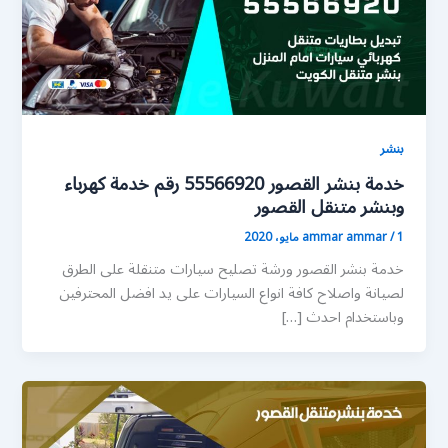
بنشر
خدمة بنشر القصور 55566920 رقم خدمة كهرباء
وبنشر متنقل القصور
1 مايو، 2020
/
ammar ammar
خدمة بنشر القصور ورشة تصليح سيارات متنقلة على الطرق
لصيانة واصلاح كافة انواع السيارات على يد افضل المحترفين
وباستخدام احدث […]