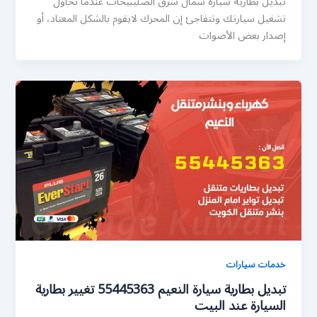
تبديل بطارية سيارة شمال شرق الصليبيخات عندما تحاول
تشغيل سيارتك وتتفاجئ إن المحرك لايقوم بالشكل المعتاد، أو
إصدار بعض الأصوات
خدمات سيارات
تبديل بطارية سيارة النعيم 55445363 تغيير بطارية
السيارة عند البيت