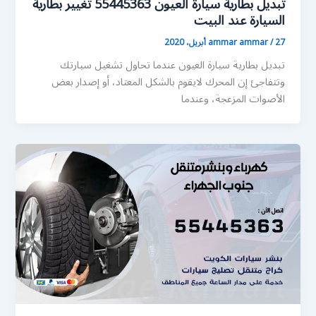
تبديل بطارية سيارة العيون 55445363 تغيير بطارية
السيارة عند البيت
27 أبريل، 2020
/
ammar ammar
تبديل بطارية سيارة العيون عندما تحاول تشغيل سيارتك
وتتفاجئ إن المحرك لايقوم بالشكل المعتاد، أو إصدار بعض
الأصوات المزعجة، وعندما