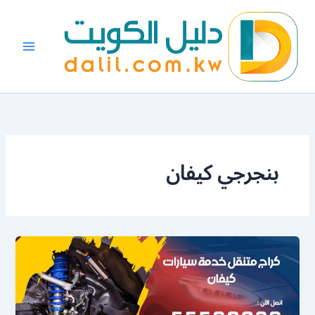
خطي
لى
لمحتوى
بنجرجي كيفان