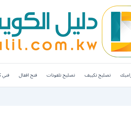
اميك
تصليح تكييف
تصليح تلفونات
فتح اقفال
فني ك