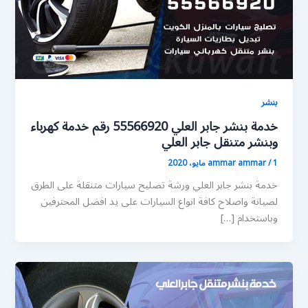
بنشر
خدمة بنشر جابر العلي 55566920 رقم خدمة كهرباء
وبنشر متنقل جابر العلي
1 مايو، 2020
/
ammar ammar
خدمة بنشر جابر العلي ورشة تصليح سيارات متنقلة على الطرق
لصيانة واصلاح كافة انواع السيارات على يد افضل المحترفين
وباستخدام […]