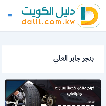
خطي
لى
لمحتوى
بنجر جابر العلي