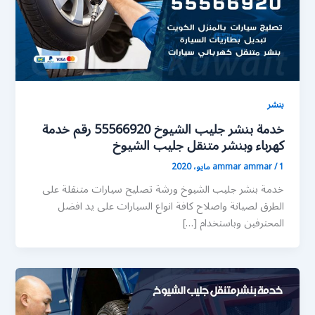
بنشر
خدمة بنشر جليب الشيوخ 55566920 رقم خدمة
كهرباء وبنشر متنقل جليب الشيوخ
1 مايو، 2020
/
ammar ammar
خدمة بنشر جليب الشيوخ ورشة تصليح سيارات متنقلة على
الطرق لصيانة واصلاح كافة انواع السيارات على يد افضل
المحترفين وباستخدام […]