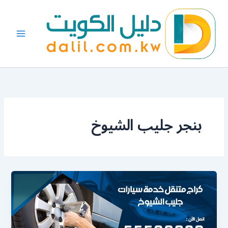
خطي
لى
لمحتوى
بنجر جليب الشيوخ