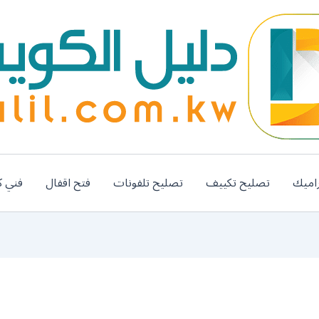
اميك
تصليح تكييف
تصليح تلفونات
فتح اقفال
فني ك