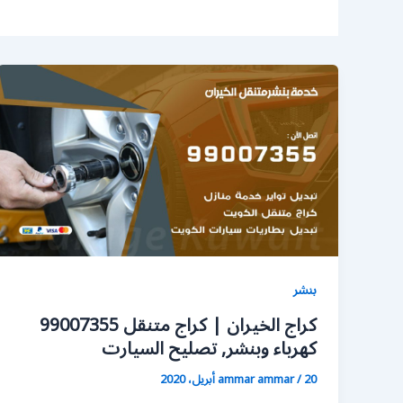
بنشر
كراج الخيران | كراج متنقل 99007355
كهرباء وبنشر, تصليح السيارت
20 أبريل، 2020
/
ammar ammar