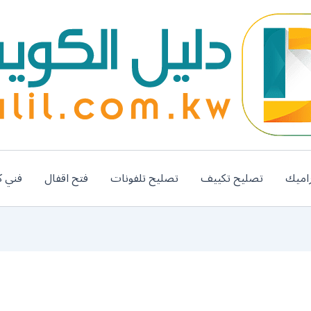
اميك
تصليح تكييف
تصليح تلفونات
فتح اقفال
فني ك