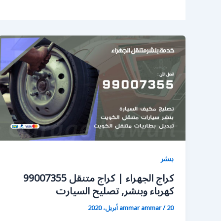
بنشر
كراج الجهراء | كراج متنقل 99007355
كهرباء وبنشر, تصليح السيارت
20 أبريل، 2020
/
ammar ammar