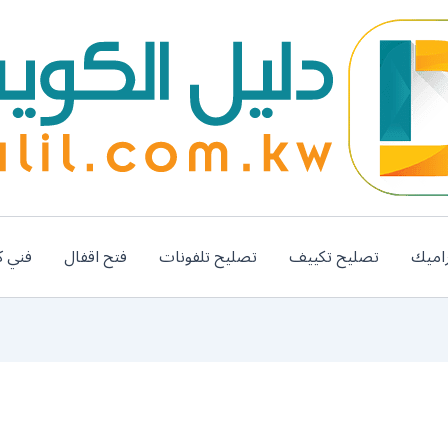
اميك
تصليح تكييف
تصليح تلفونات
فتح اقفال
فني ك