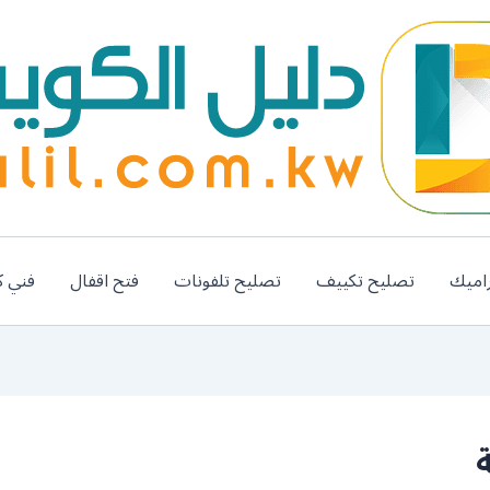
اميك
تصليح تكييف
تصليح تلفونات
فتح اقفال
فني ك