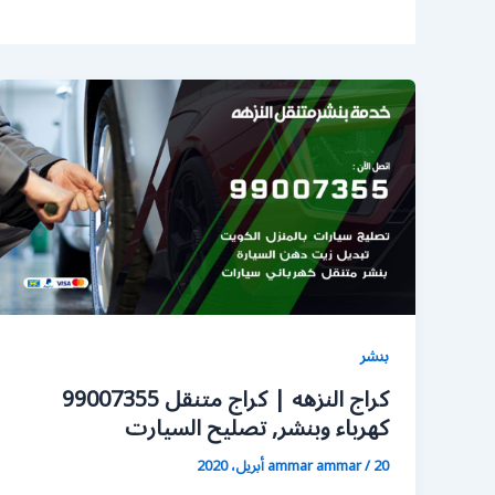
بنشر
كراج النزهه | كراج متنقل 99007355
كهرباء وبنشر, تصليح السيارت
20 أبريل، 2020
/
ammar ammar