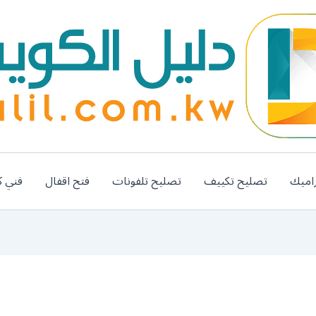
اميك
تصليح تكييف
تصليح تلفونات
فتح اقفال
فني ك