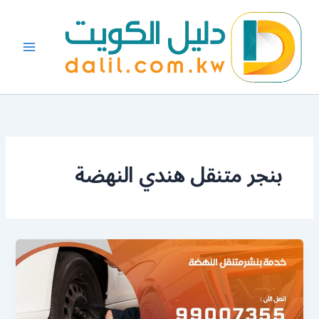
خطي
لى
لمحتوى
بنجر متنقل هندي النهضة