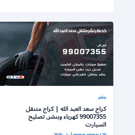
بنشر
كراج سعد العبد الله | كراج متنقل
99007355 كهرباء وبنشر, تصليح
السيارت
20 أبريل، 2020
/
ammar ammar