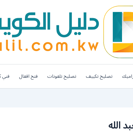
اميك
تصليح تكييف
تصليح تلفونات
فتح اقفال
فني ك
د الله