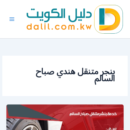
خطي
لى
لمحتوى
بنجر متنقل هندي صباح
السالم