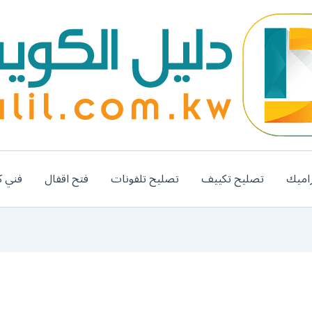
اميك
تصليح تكييف
تصليح تلفونات
فتح اقفال
فني ك