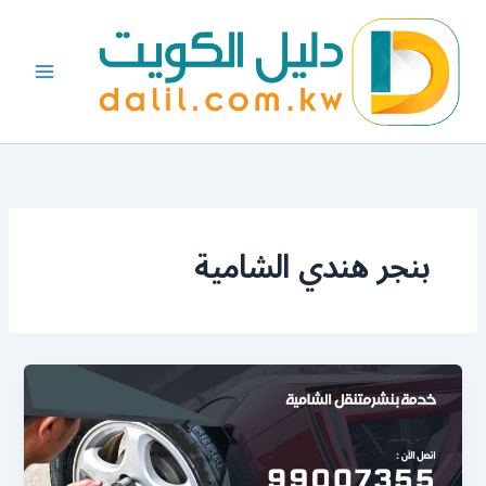
خطي
لى
لمحتوى
بنجر هندي الشامية