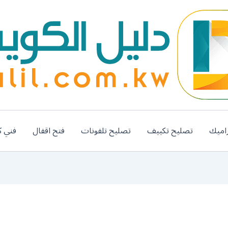
اميك
تصليح تكييف
تصليح تلفونات
فتح اقفال
فني ك