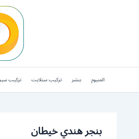
خطي
لى
لمحتوى
المنيوم
بنشر
تركيب ستلايت
تركيب سير
بنجر هندي خيطان