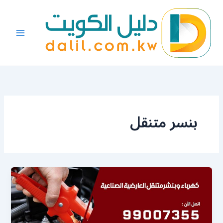
خطي
لى
لمحتوى
بنسر متنقل