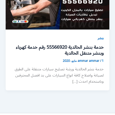
بنشر
خدمة بنشر الخالدية 55566920 رقم خدمة كهرباء
وبنشر متنقل الخالدية
1 مايو، 2020
/
ammar ammar
خدمة بنشر الخالدية ورشة تصليح سيارات متنقلة على الطرق
لصيانة واصلاح كافة انواع السيارات على يد افضل المحترفين
وباستخدام احدث […]