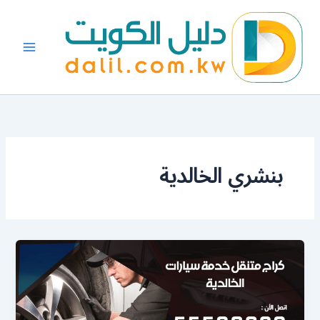
خطي
لى
لمحتوى
بنشري الخالدية