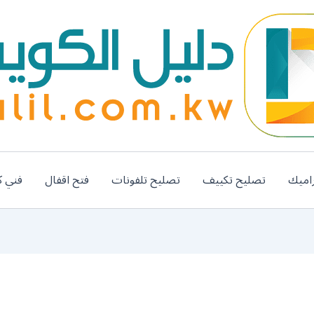
اميك
تصليح تكييف
تصليح تلفونات
فتح اقفال
فني ك