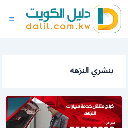
خطي
لى
لمحتوى
بنشري النزهه