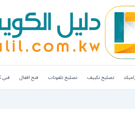
اميك
تصليح تكييف
تصليح تلفونات
فتح اقفال
فني ك