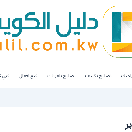
اميك
تصليح تكييف
تصليح تلفونات
فتح اقفال
فني ك
ر