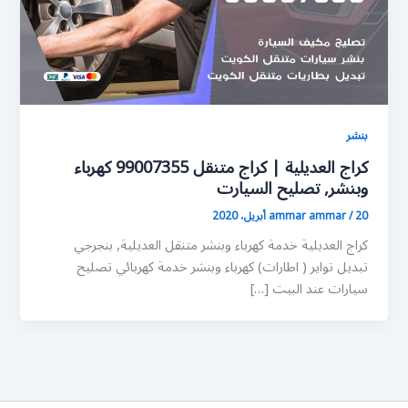
بنشر
كراج العديلية | كراج متنقل 99007355 كهرباء
وبنشر, تصليح السيارت
20 أبريل، 2020
/
ammar ammar
كراج العديلية خدمة كهرباء وبنشر متنقل العديلية, بنجرجي
تبديل تواير ( اطارات) كهرباء وبنشر خدمة كهربائي تصليح
سيارات عند البيت […]