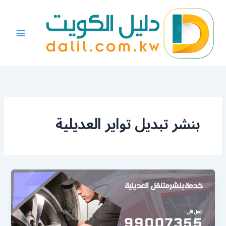
خطي
لى
لمحتوى
بنشر تبديل تواير العديلية